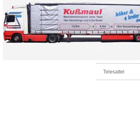
Telesattel
Kußmaul Transporte GmbH
Am Römerfeld 10, 71149 Bondorf
Tel.: +49 (0) 7457 94 14-0
Fax: +49 (0) 7457 94 14-20
info(at)kussmaul-transporte.de