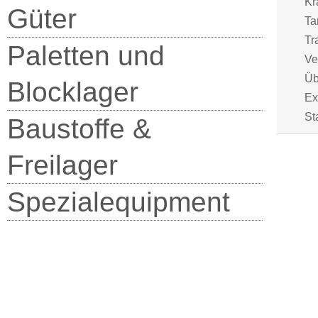
Kr
Güter
Ta
Tr
Paletten und
Ve
Üb
Blocklager
Ex
St
Baustoffe &
Freilager
Spezialequipment
Kußmaul Transporte GmbH
Am Römerfeld 10, 71149 Bondorf