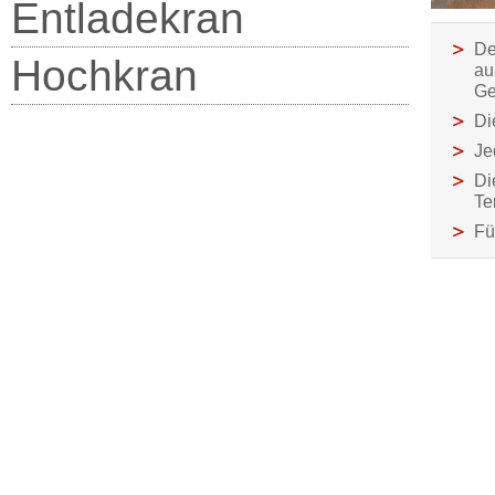
Entladekran
De
Hochkran
au
Ge
Di
Je
Di
Te
Fü
Kußmaul Transporte GmbH