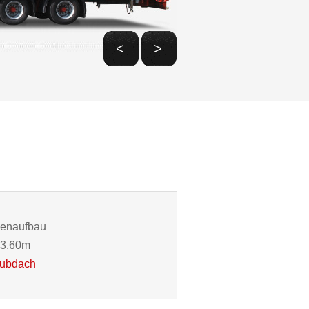
<
>
nenaufbau
13,60m
ubdach