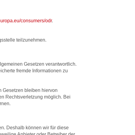
.europa.eu/consumers/odr
.
ngsstelle teilzunehmen.
llgemeinen Gesetzen verantwortlich.
eicherte fremde Informationen zu
n Gesetzen bleiben hiervon
ten Rechtsverletzung möglich. Bei
rnen.
ben. Deshalb können wir für diese
eweilige Anbieter oder Betreiber der