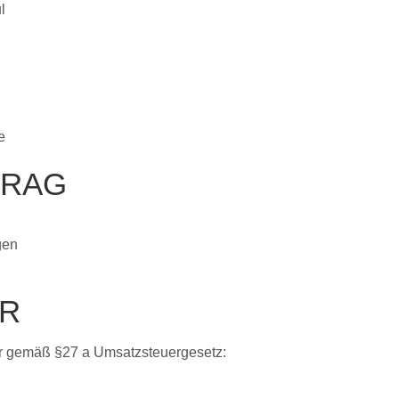
l
e
TRAG
gen
R
r gemäß §27 a Umsatzsteuergesetz: