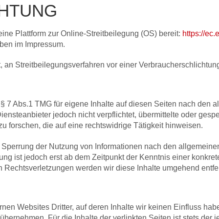
CHTUNG
ine Plattform zur Online-Streitbeilegung (OS) bereit:
https://ec
oben im Impressum.
tet, an Streitbeilegungsverfahren vor einer Verbraucherschlichtu
§ 7 Abs.1 TMG für eigene Inhalte auf diesen Seiten nach den a
ensteanbieter jedoch nicht verpflichtet, übermittelte oder gesp
forschen, die auf eine rechtswidrige Tätigkeit hinweisen.
r Sperrung der Nutzung von Informationen nach den allgemeine
ung ist jedoch erst ab dem Zeitpunkt der Kenntnis einer konkre
Rechtsverletzungen werden wir diese Inhalte umgehend entfe
rnen Websites Dritter, auf deren Inhalte wir keinen Einfluss ha
ernehmen. Für die Inhalte der verlinkten Seiten ist stets der j